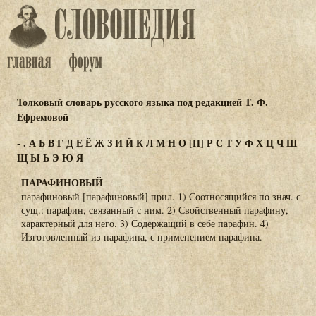
Толковый словарь русского языка под редакцией Т. Ф.
Ефремовой
-
.
А
Б
В
Г
Д
Е
Ё
Ж
З
И
Й
К
Л
М
Н
О
[П]
Р
С
Т
У
Ф
Х
Ц
Ч
Ш
Щ
Ы
Ь
Э
Ю
Я
ПАРАФИНОВЫЙ
парафиновый [парафиновый] прил. 1) Соотносящийся по знач. с
сущ.: парафин, связанный с ним. 2) Свойственный парафину,
характерный для него. 3) Содержащий в себе парафин. 4)
Изготовленный из парафина, с применением парафина.