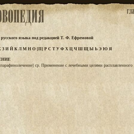
русского языка под редакцией Т. Ф. Ефремовой
Ж
З
И
Й
К
Л
М
Н
О
[П]
Р
С
Т
У
Ф
Х
Ц
Ч
Ш
Щ
Ы
Ь
Э
Ю
Я
ЕНИЕ
[парафинолечение] ср. Применение с лечебными целями расплавленного 