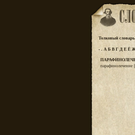
Толковый словарь 
-
.
А
Б
В
Г
Д
Е
Ё
ПАРАФИНОЛЕЧ
парафинолечение 