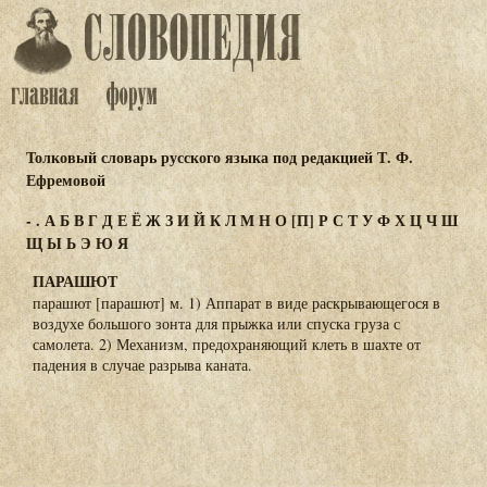
Толковый словарь русского языка под редакцией Т. Ф.
Ефремовой
-
.
А
Б
В
Г
Д
Е
Ё
Ж
З
И
Й
К
Л
М
Н
О
[П]
Р
С
Т
У
Ф
Х
Ц
Ч
Ш
Щ
Ы
Ь
Э
Ю
Я
ПАРАШЮТ
парашют [парашют] м. 1) Аппарат в виде раскрывающегося в
воздухе большого зонта для прыжка или спуска груза с
самолета. 2) Механизм, предохраняющий клеть в шахте от
падения в случае разрыва каната.