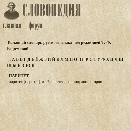
Толковый словарь русского языка под редакцией Т. Ф.
Ефремовой
-
.
А
Б
В
Г
Д
Е
Ё
Ж
З
И
Й
К
Л
М
Н
О
[П]
Р
С
Т
У
Ф
Х
Ц
Ч
Ш
Щ
Ы
Ь
Э
Ю
Я
ПАРИТЕТ
паритет [паритет] м. Равенство, равноправие сторон.