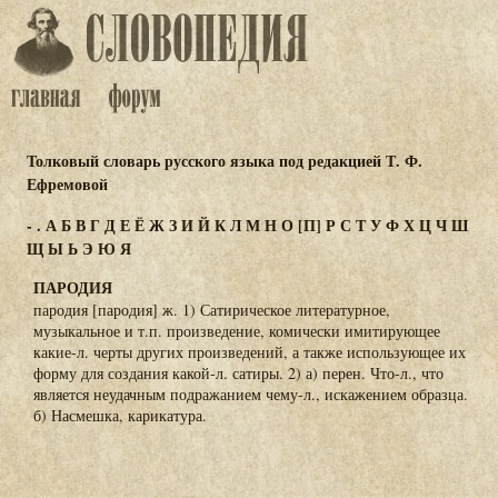
Толковый словарь русского языка под редакцией Т. Ф.
Ефремовой
-
.
А
Б
В
Г
Д
Е
Ё
Ж
З
И
Й
К
Л
М
Н
О
[П]
Р
С
Т
У
Ф
Х
Ц
Ч
Ш
Щ
Ы
Ь
Э
Ю
Я
ПАРОДИЯ
пародия [пародия] ж. 1) Сатирическое литературное,
музыкальное и т.п. произведение, комически имитирующее
какие-л. черты других произведений, а также использующее их
форму для создания какой-л. сатиры. 2) а) перен. Что-л., что
является неудачным подражанием чему-л., искажением образца.
б) Насмешка, карикатура.