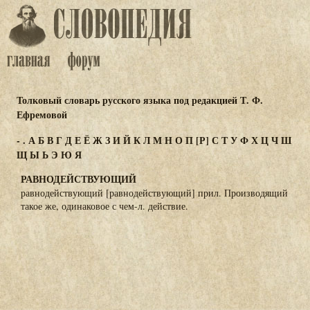
Толковый словарь русского языка под редакцией Т. Ф.
Ефремовой
-
.
А
Б
В
Г
Д
Е
Ё
Ж
З
И
Й
К
Л
М
Н
О
П
[Р]
С
Т
У
Ф
Х
Ц
Ч
Ш
Щ
Ы
Ь
Э
Ю
Я
РАВНОДЕЙСТВУЮЩИЙ
равнодействующий [равнодействующий] прил. Производящий
такое же, одинаковое с чем-л. действие.