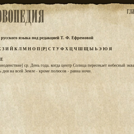
русского языка под редакцией Т. Ф. Ефремовой
Ж
З
И
Й
К
Л
М
Н
О
П
[Р]
С
Т
У
Ф
Х
Ц
Ч
Ш
Щ
Ы
Ь
Э
Ю
Я
ИЕ
ноденствие] ср. День года, когда центр Солнца пересекает небесный эква
 дня на всей Земле - кроме полюсов - равна ночи.