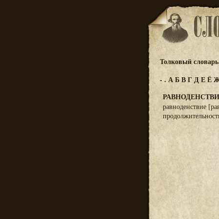
Толковый словарь 
-
.
А
Б
В
Г
Д
Е
Ё
РАВНОДЕНСТВ
равноденствие [рав
продолжительность