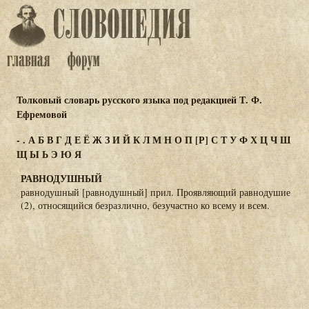
Толковый словарь русского языка под редакцией Т. Ф.
Ефремовой
-
.
А
Б
В
Г
Д
Е
Ё
Ж
З
И
Й
К
Л
М
Н
О
П
[Р]
С
Т
У
Ф
Х
Ц
Ч
Ш
Щ
Ы
Ь
Э
Ю
Я
РАВНОДУШНЫЙ
равнодушный [равнодушный] прил. Проявляющий равнодушие
(2), относящийся безразлично, безучастно ко всему и всем.