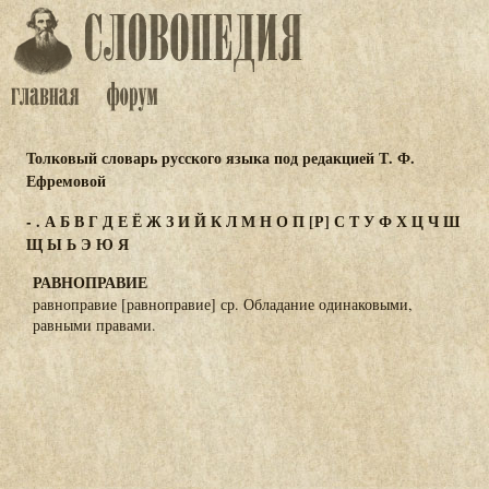
Толковый словарь русского языка под редакцией Т. Ф.
Ефремовой
-
.
А
Б
В
Г
Д
Е
Ё
Ж
З
И
Й
К
Л
М
Н
О
П
[Р]
С
Т
У
Ф
Х
Ц
Ч
Ш
Щ
Ы
Ь
Э
Ю
Я
РАВНОПРАВИЕ
равноправие [равноправие] ср. Обладание одинаковыми,
равными правами.