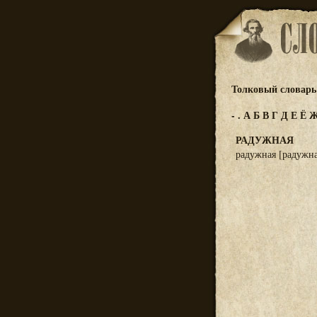
Толковый словарь 
-
.
А
Б
В
Г
Д
Е
Ё
РАДУЖНАЯ
радужная [радужна