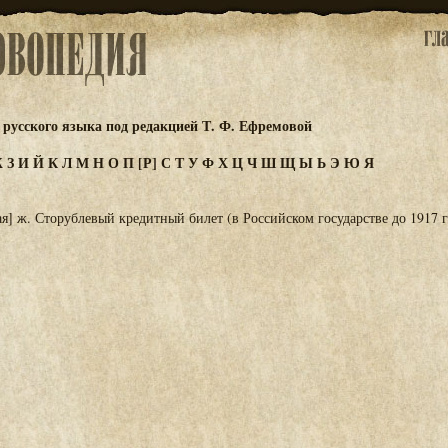
русского языка под редакцией Т. Ф. Ефремовой
Ж
З
И
Й
К
Л
М
Н
О
П
[Р]
С
Т
У
Ф
Х
Ц
Ч
Ш
Щ
Ы
Ь
Э
Ю
Я
я] ж. Сторублевый кредитный билет (в Российском государстве до 1917 г