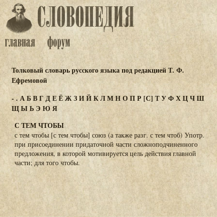
Толковый словарь русского языка под редакцией Т. Ф.
Ефремовой
-
.
А
Б
В
Г
Д
Е
Ё
Ж
З
И
Й
К
Л
М
Н
О
П
Р
[С]
Т
У
Ф
Х
Ц
Ч
Ш
Щ
Ы
Ь
Э
Ю
Я
С ТЕМ ЧТОБЫ
с тем чтобы [с тем чтобы] союз (а также разг. с тем чтоб) Употр.
при присоединении придаточной части сложноподчиненного
предложения, в которой мотивируется цель действия главной
части; для того чтобы.