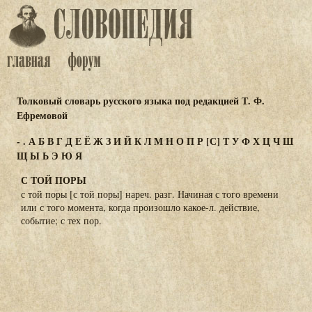
Толковый словарь русского языка под редакцией Т. Ф.
Ефремовой
-
.
А
Б
В
Г
Д
Е
Ё
Ж
З
И
Й
К
Л
М
Н
О
П
Р
[С]
Т
У
Ф
Х
Ц
Ч
Ш
Щ
Ы
Ь
Э
Ю
Я
С ТОЙ ПОРЫ
с той поры [с той поры] нареч. разг. Начиная с того времени
или с того момента, когда произошло какое-л. действие,
событие; с тех пор.