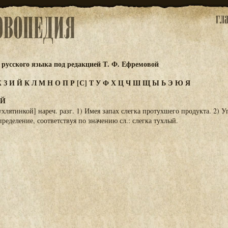
русского языка под редакцией Т. Ф. Ефремовой
Ж
З
И
Й
К
Л
М
Н
О
П
Р
[С]
Т
У
Ф
Х
Ц
Ч
Ш
Щ
Ы
Ь
Э
Ю
Я
ОЙ
ухлятинкой] нареч. разг. 1) Имея запах слегка протухшего продукта. 2) У
ределение, соответствуя по значению сл.: слегка тухлый.