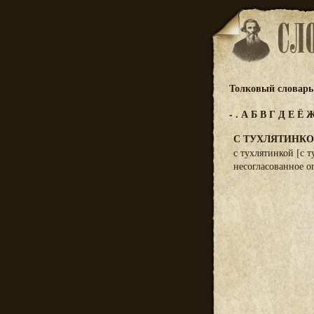
Толковый словарь 
-
.
А
Б
В
Г
Д
Е
Ё
С ТУХЛЯТИНК
с тухлятинкой [с т
несогласованное оп