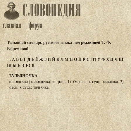
Толковый словарь русского языка под редакцией Т. Ф.
Ефремовой
-
.
А
Б
В
Г
Д
Е
Ё
Ж
З
И
Й
К
Л
М
Н
О
П
Р
С
[Т]
У
Ф
Х
Ц
Ч
Ш
Щ
Ы
Ь
Э
Ю
Я
ТАЛЬЯНОЧКА
тальяночка [тальяночка] ж. разг. 1) Уменьш. к сущ.: тальянка. 2)
Ласк. к сущ.: тальянка.