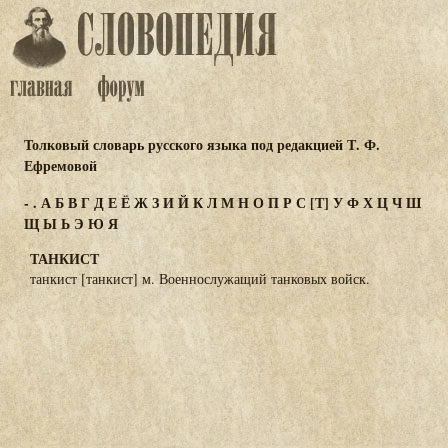
Толковый словарь русского языка под редакцией Т. Ф.
Ефремовой
-
.
А
Б
В
Г
Д
Е
Ё
Ж
З
И
Й
К
Л
М
Н
О
П
Р
С
[Т]
У
Ф
Х
Ц
Ч
Ш
Щ
Ы
Ь
Э
Ю
Я
ТАНКИСТ
танкист [танкист] м. Военнослужащий танковых войск.