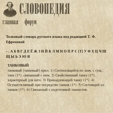
Толковый словарь русского языка под редакцией Т. Ф.
Ефремовой
-
.
А
Б
В
Г
Д
Е
Ё
Ж
З
И
Й
К
Л
М
Н
О
П
Р
С
[Т]
У
Ф
Х
Ц
Ч
Ш
Щ
Ы
Ь
Э
Ю
Я
ТАНКОВЫЙ
танковый [танковый] прил. 1) Соотносящийся по знач. с сущ.:
танк (1*), связанный с ним. 2) Свойственный танку (1*),
характерный для него. 3) Принадлежащий танку (1*). 4)
Осуществляемый при посредстве танков (1*). 5) Состоящий из
танков (1*). 6) Связанный с подготовкой танкистов.