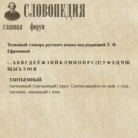
Толковый словарь русского языка под редакцией Т. Ф.
Ефремовой
-
.
А
Б
В
Г
Д
Е
Ё
Ж
З
И
Й
К
Л
М
Н
О
П
Р
С
[Т]
У
Ф
Х
Ц
Ч
Ш
Щ
Ы
Ь
Э
Ю
Я
ТАНТЬЕМНЫЙ
тантьемный [тантьемный] прил. Соотносящийся по знач. с сущ.:
тантьема, связанный с ним.