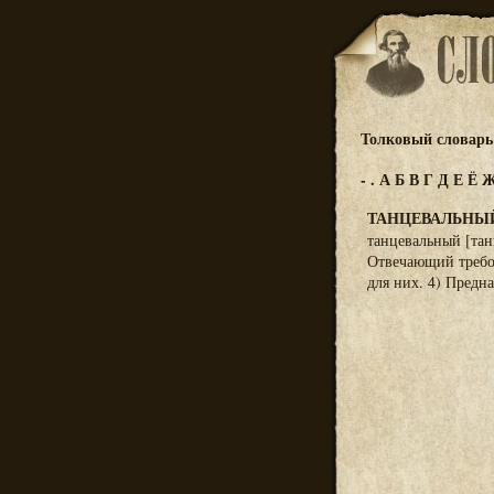
Толковый словарь 
-
.
А
Б
В
Г
Д
Е
Ё
ТАНЦЕВАЛЬНЫ
танцевальный [тан
Отвечающий требов
для них. 4) Предна