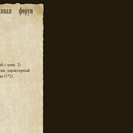
й с ним. 2)
цам, характерный
ы (1*2).