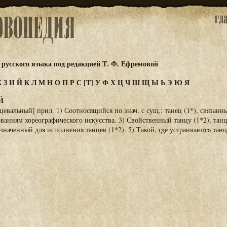
русского языка под редакцией Т. Ф. Ефремовой
Ж
З
И
Й
К
Л
М
Н
О
П
Р
С
[Т]
У
Ф
Х
Ц
Ч
Ш
Щ
Ы
Ь
Э
Ю
Я
Й
цевальный] прил. 1) Соотносящийся по знач. с сущ.: танец (1*), связанны
аниям хореографического искусства. 3) Свойственный танцу (1*2), тан
значенный для исполнения танцев (1*2). 5) Такой, где устраиваются танц