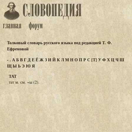
Толковый словарь русского языка под редакцией Т. Ф.
Ефремовой
-
.
А
Б
В
Г
Д
Е
Ё
Ж
З
И
Й
К
Л
М
Н
О
П
Р
С
[Т]
У
Ф
Х
Ц
Ч
Ш
Щ
Ы
Ь
Э
Ю
Я
ТАТ
тат м. см. ~ы (2).