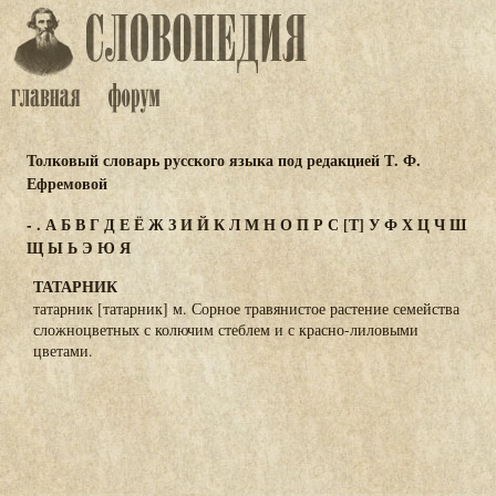
Толковый словарь русского языка под редакцией Т. Ф.
Ефремовой
-
.
А
Б
В
Г
Д
Е
Ё
Ж
З
И
Й
К
Л
М
Н
О
П
Р
С
[Т]
У
Ф
Х
Ц
Ч
Ш
Щ
Ы
Ь
Э
Ю
Я
ТАТАРНИК
татарник [татарник] м. Сорное травянистое растение семейства
сложноцветных с колючим стеблем и с красно-лиловыми
цветами.