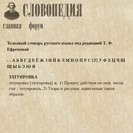
Толковый словарь русского языка под редакцией Т. Ф.
Ефремовой
-
.
А
Б
В
Г
Д
Е
Ё
Ж
З
И
Й
К
Л
М
Н
О
П
Р
С
[Т]
У
Ф
Х
Ц
Ч
Ш
Щ
Ы
Ь
Э
Ю
Я
ТАТУИРОВКА
татуировка [татуировка] ж. 1) Процесс действия по знач. несов.
глаг.: татуировать. 2) Узоры и рисунки, нанесенные таким
образом.