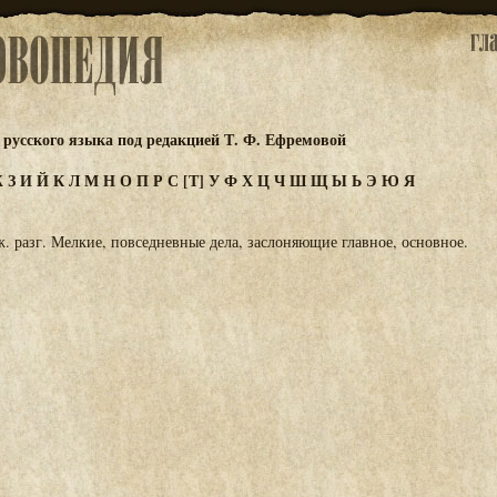
русского языка под редакцией Т. Ф. Ефремовой
Ж
З
И
Й
К
Л
М
Н
О
П
Р
С
[Т]
У
Ф
Х
Ц
Ч
Ш
Щ
Ы
Ь
Э
Ю
Я
 ж. разг. Мелкие, повседневные дела, заслоняющие главное, основное.