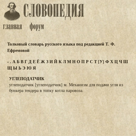
Толковый словарь русского языка под редакцией Т. Ф.
Ефремовой
-
.
А
Б
В
Г
Д
Е
Ё
Ж
З
И
Й
К
Л
М
Н
О
П
Р
С
Т
[У]
Ф
Х
Ц
Ч
Ш
Щ
Ы
Ь
Э
Ю
Я
УГЛЕПОДАТЧИК
углеподатчик [углеподатчик] м. Механизм для подачи угля из
бункера тендера в топку котла паровоза.