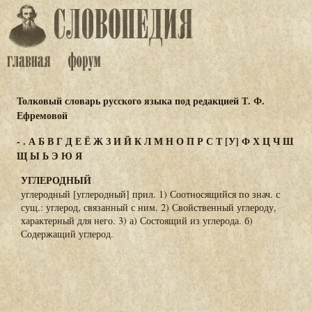
Толковый словарь русского языка под редакцией Т. Ф.
Ефремовой
-
.
А
Б
В
Г
Д
Е
Ё
Ж
З
И
Й
К
Л
М
Н
О
П
Р
С
Т
[У]
Ф
Х
Ц
Ч
Ш
Щ
Ы
Ь
Э
Ю
Я
УГЛЕРОДНЫЙ
углеродный [углеродный] прил. 1) Соотносящийся по знач. с
сущ.: углерод, связанный с ним. 2) Свойственный углероду,
характерный для него. 3) а) Состоящий из углерода. б)
Содержащий углерод.