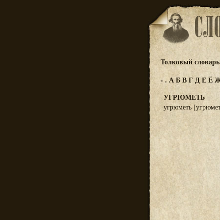
Толковый словарь 
-
.
А
Б
В
Г
Д
Е
Ё
УГРЮМЕТЬ
угрюметь [угрюмет