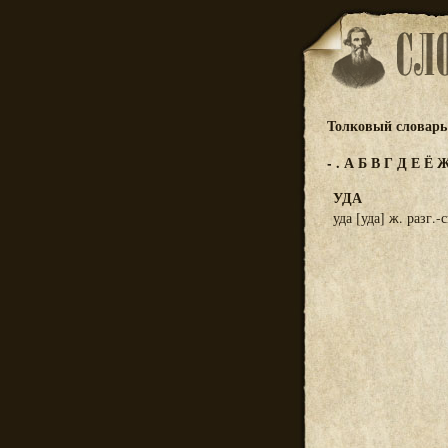
Толковый словарь 
-
.
А
Б
В
Г
Д
Е
Ё
УДА
уда [уда] ж. разг.