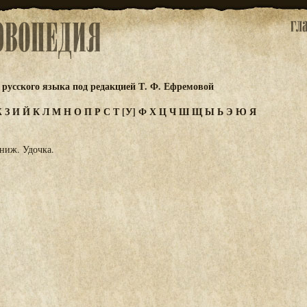
русского языка под редакцией Т. Ф. Ефремовой
Ж
З
И
Й
К
Л
М
Н
О
П
Р
С
Т
[У]
Ф
Х
Ц
Ч
Ш
Щ
Ы
Ь
Э
Ю
Я
-сниж. Удочка.