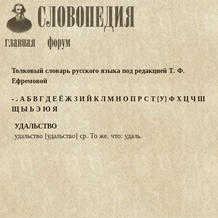
Толковый словарь русского языка под редакцией Т. Ф.
Ефремовой
-
.
А
Б
В
Г
Д
Е
Ё
Ж
З
И
Й
К
Л
М
Н
О
П
Р
С
Т
[У]
Ф
Х
Ц
Ч
Ш
Щ
Ы
Ь
Э
Ю
Я
УДАЛЬСТВО
удальство [удальство] ср. То же, что: удаль.