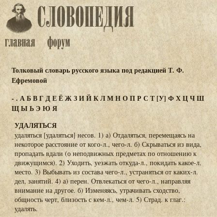
Толковый словарь русского языка под редакцией Т. Ф.
Ефремовой
-
.
А
Б
В
Г
Д
Е
Ё
Ж
З
И
Й
К
Л
М
Н
О
П
Р
С
Т
[У]
Ф
Х
Ц
Ч
Ш
Щ
Ы
Ь
Э
Ю
Я
УДАЛЯТЬСЯ
удаляться [удаляться] несов. 1) а) Отдаляться, перемещаясь на
некоторое расстояние от кого-л., чего-л. б) Скрываться из вида,
пропадать вдали (о неподвижных предметах по отношению к
движущимся). 2) Уходить, уезжать откуда-л., покидать какое-л.
место. 3) Выбывать из состава чего-л., устраняться от каких-л.
дел, занятий. 4) а) перен. Отвлекаться от чего-л., направляя
внимание на другое. б) Изменяясь, утрачивать сходство,
общность черт, близость с кем-л., чем-л. 5) Страд. к глаг.:
удалять.