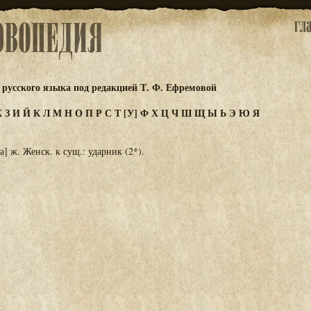
русского языка под редакцией Т. Ф. Ефремовой
Ж
З
И
Й
К
Л
М
Н
О
П
Р
С
Т
[У]
Ф
Х
Ц
Ч
Ш
Щ
Ы
Ь
Э
Ю
Я
] ж. Женск. к сущ.: ударник (2*).