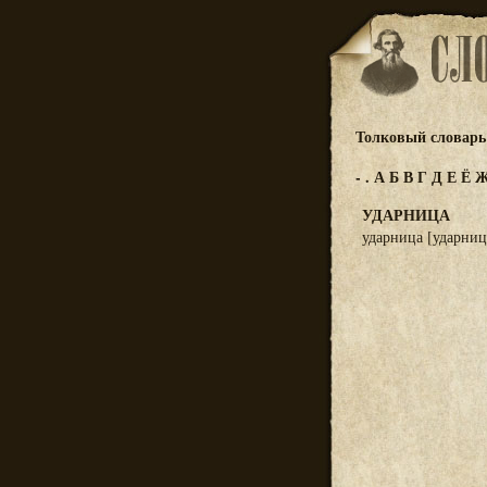
Толковый словарь 
-
.
А
Б
В
Г
Д
Е
Ё
УДАРНИЦА
ударница [ударница