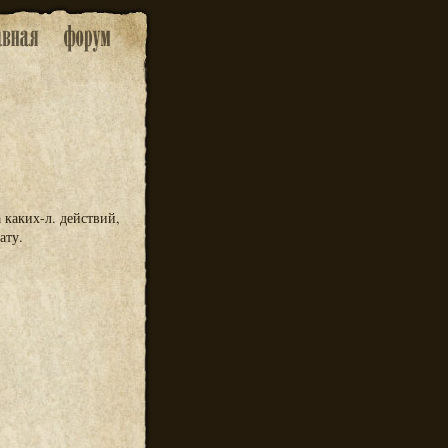
а каких-л. действий,
ату.