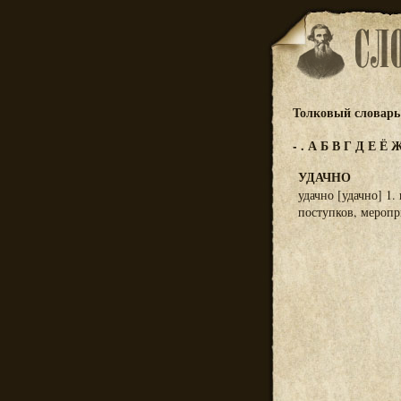
Толковый словарь 
-
.
А
Б
В
Г
Д
Е
Ё
УДАЧНО
удачно [удачно] 1.
поступков, меропр