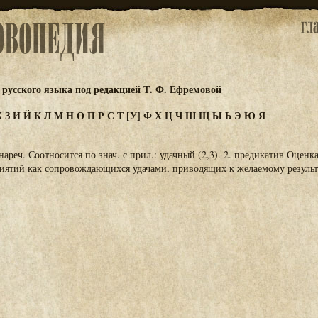
русского языка под редакцией Т. Ф. Ефремовой
Ж
З
И
Й
К
Л
М
Н
О
П
Р
С
Т
[У]
Ф
Х
Ц
Ч
Ш
Щ
Ы
Ь
Э
Ю
Я
 нареч. Соотносится по знач. с прил.: удачный (2,3). 2. предикатив Оценк
иятий как сопровождающихся удачами, приводящих к желаемому результ