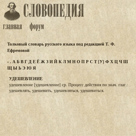
Толковый словарь русского языка под редакцией Т. Ф.
Ефремовой
-
.
А
Б
В
Г
Д
Е
Ё
Ж
З
И
Й
К
Л
М
Н
О
П
Р
С
Т
[У]
Ф
Х
Ц
Ч
Ш
Щ
Ы
Ь
Э
Ю
Я
УДЕШЕВЛЕНИЕ
удешевление [удешевление] ср. Процесс действия по знач. глаг.:
удешевлять, удешевить, удешевляться, удешевиться.