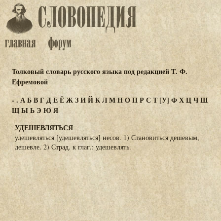
Толковый словарь русского языка под редакцией Т. Ф.
Ефремовой
-
.
А
Б
В
Г
Д
Е
Ё
Ж
З
И
Й
К
Л
М
Н
О
П
Р
С
Т
[У]
Ф
Х
Ц
Ч
Ш
Щ
Ы
Ь
Э
Ю
Я
УДЕШЕВЛЯТЬСЯ
удешевляться [удешевляться] несов. 1) Становиться дешевым,
дешевле. 2) Страд. к глаг.: удешевлять.