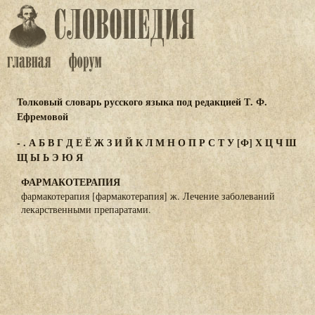
Толковый словарь русского языка под редакцией Т. Ф.
Ефремовой
-
.
А
Б
В
Г
Д
Е
Ё
Ж
З
И
Й
К
Л
М
Н
О
П
Р
С
Т
У
[Ф]
Х
Ц
Ч
Ш
Щ
Ы
Ь
Э
Ю
Я
ФАРМАКОТЕРАПИЯ
фармакотерапия [фармакотерапия] ж. Лечение заболеваний
лекарственными препаратами.