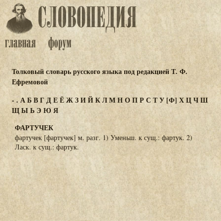
Толковый словарь русского языка под редакцией Т. Ф.
Ефремовой
-
.
А
Б
В
Г
Д
Е
Ё
Ж
З
И
Й
К
Л
М
Н
О
П
Р
С
Т
У
[Ф]
Х
Ц
Ч
Ш
Щ
Ы
Ь
Э
Ю
Я
ФАРТУЧЕК
фартучек [фартучек] м. разг. 1) Уменьш. к сущ.: фартук. 2)
Ласк. к сущ.: фартук.