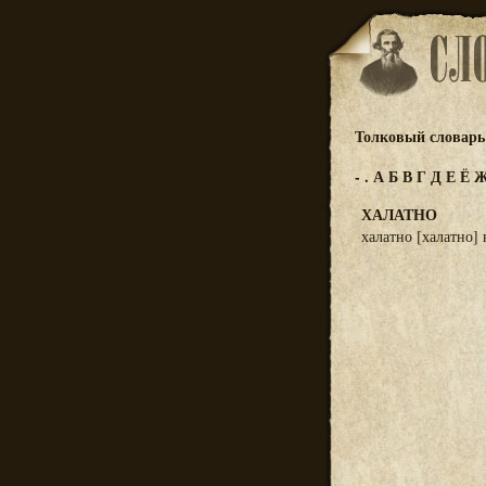
Толковый словарь 
-
.
А
Б
В
Г
Д
Е
Ё
ХАЛАТНО
халатно [халатно] 