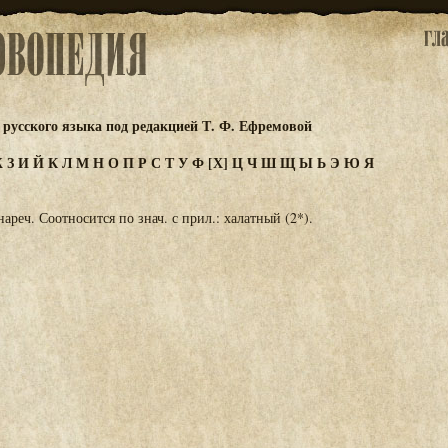
русского языка под редакцией Т. Ф. Ефремовой
Ж
З
И
Й
К
Л
М
Н
О
П
Р
С
Т
У
Ф
[Х]
Ц
Ч
Ш
Щ
Ы
Ь
Э
Ю
Я
нареч. Соотносится по знач. с прил.: халатный (2*).