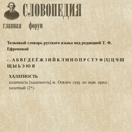
Толковый словарь русского языка под редакцией Т. Ф.
Ефремовой
-
.
А
Б
В
Г
Д
Е
Ё
Ж
З
И
Й
К
Л
М
Н
О
П
Р
С
Т
У
Ф
[Х]
Ц
Ч
Ш
Щ
Ы
Ь
Э
Ю
Я
ХАЛАТНОСТЬ
халатность [халатность] ж. Отвлеч. сущ. по знач. прил.:
халатный (2*).