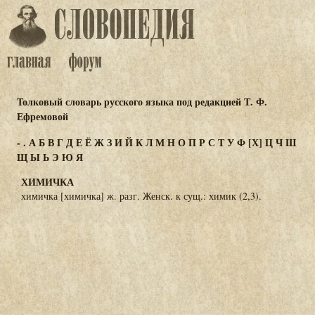
Толковый словарь русского языка под редакцией Т. Ф.
Ефремовой
-
.
А
Б
В
Г
Д
Е
Ё
Ж
З
И
Й
К
Л
М
Н
О
П
Р
С
Т
У
Ф
[Х]
Ц
Ч
Ш
Щ
Ы
Ь
Э
Ю
Я
ХИМИЧКА
химичка [химичка] ж. разг. Женск. к сущ.: химик (2,3).