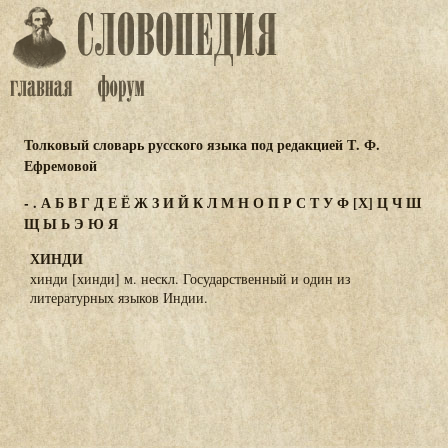
Толковый словарь русского языка под редакцией Т. Ф.
Ефремовой
-
.
А
Б
В
Г
Д
Е
Ё
Ж
З
И
Й
К
Л
М
Н
О
П
Р
С
Т
У
Ф
[Х]
Ц
Ч
Ш
Щ
Ы
Ь
Э
Ю
Я
ХИНДИ
хинди [хинди] м. нескл. Государственный и один из
литературных языков Индии.