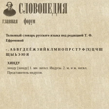
Толковый словарь русского языка под редакцией Т. Ф.
Ефремовой
-
.
А
Б
В
Г
Д
Е
Ё
Ж
З
И
Й
К
Л
М
Н
О
П
Р
С
Т
У
Ф
[Х]
Ц
Ч
Ш
Щ
Ы
Ь
Э
Ю
Я
ХИНДУ
хинду [хинду] 1. мн. нескл. Индусы. 2. м. и ж. нескл.
Представитель индусов.