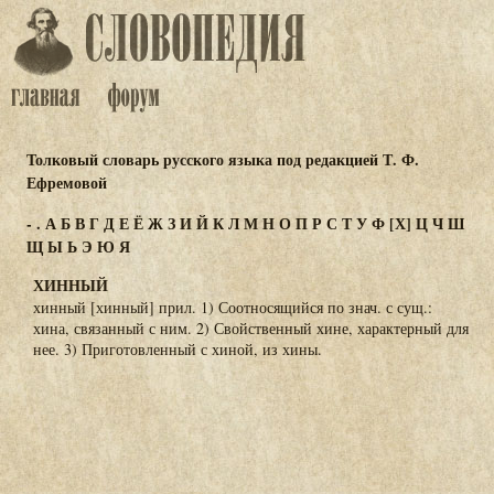
Толковый словарь русского языка под редакцией Т. Ф.
Ефремовой
-
.
А
Б
В
Г
Д
Е
Ё
Ж
З
И
Й
К
Л
М
Н
О
П
Р
С
Т
У
Ф
[Х]
Ц
Ч
Ш
Щ
Ы
Ь
Э
Ю
Я
ХИННЫЙ
хинный [хинный] прил. 1) Соотносящийся по знач. с сущ.:
хина, связанный с ним. 2) Свойственный хине, характерный для
нее. 3) Приготовленный с хиной, из хины.