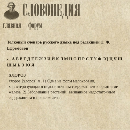
Толковый словарь русского языка под редакцией Т. Ф.
Ефремовой
-
.
А
Б
В
Г
Д
Е
Ё
Ж
З
И
Й
К
Л
М
Н
О
П
Р
С
Т
У
Ф
[Х]
Ц
Ч
Ш
Щ
Ы
Ь
Э
Ю
Я
ХЛОРОЗ
хлороз [хлороз] м. 1) Одна из форм малокровия,
характеризующаяся недостаточным содержанием в организме
железа. 2) Заболевание растений, вызванное недостаточным
содержанием в почве железа.