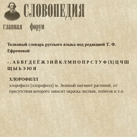
Толковый словарь русского языка под редакцией Т. Ф.
Ефремовой
-
.
А
Б
В
Г
Д
Е
Ё
Ж
З
И
Й
К
Л
М
Н
О
П
Р
С
Т
У
Ф
[Х]
Ц
Ч
Ш
Щ
Ы
Ь
Э
Ю
Я
ХЛОРОФИЛЛ
хлорофилл [хлорофилл] м. Зеленый пигмент растений, от
присутствия которого зависит окраска листьев, побегов и т.п.