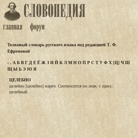
Толковый словарь русского языка под редакцией Т. Ф.
Ефремовой
-
.
А
Б
В
Г
Д
Е
Ё
Ж
З
И
Й
К
Л
М
Н
О
П
Р
С
Т
У
Ф
Х
[Ц]
Ч
Ш
Щ
Ы
Ь
Э
Ю
Я
ЦЕЛЕБНО
целебно [целебно] нареч. Соотносится по знач. с прил.:
целебный.