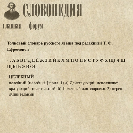
Толковый словарь русского языка под редакцией Т. Ф.
Ефремовой
-
.
А
Б
В
Г
Д
Е
Ё
Ж
З
И
Й
К
Л
М
Н
О
П
Р
С
Т
У
Ф
Х
[Ц]
Ч
Ш
Щ
Ы
Ь
Э
Ю
Я
ЦЕЛЕБНЫЙ
целебный [целебный] прил. 1) а) Действующий исцеляюще;
врачующий, целительный. б) Полезный для здоровья. 2) перен.
Живительный.