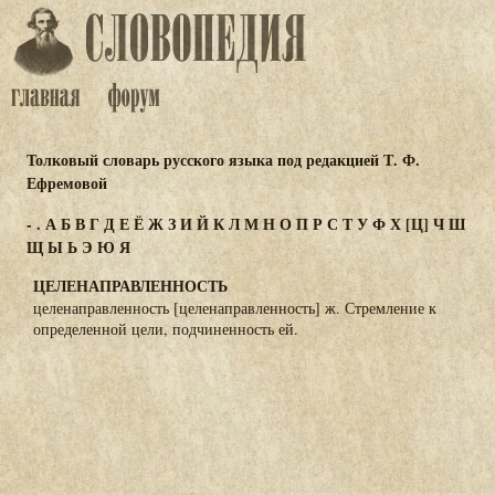
Толковый словарь русского языка под редакцией Т. Ф.
Ефремовой
-
.
А
Б
В
Г
Д
Е
Ё
Ж
З
И
Й
К
Л
М
Н
О
П
Р
С
Т
У
Ф
Х
[Ц]
Ч
Ш
Щ
Ы
Ь
Э
Ю
Я
ЦЕЛЕНАПРАВЛЕННОСТЬ
целенаправленность [целенаправленность] ж. Стремление к
определенной цели, подчиненность ей.