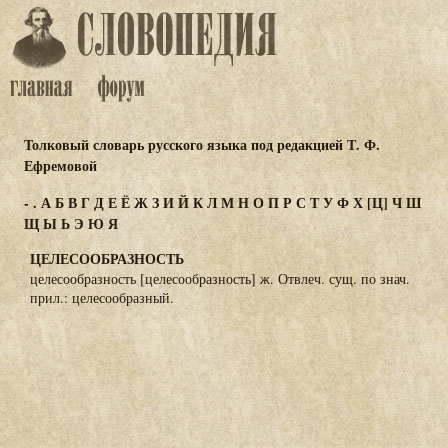
Толковый словарь русского языка под редакцией Т. Ф.
Ефремовой
-
.
А
Б
В
Г
Д
Е
Ё
Ж
З
И
Й
К
Л
М
Н
О
П
Р
С
Т
У
Ф
Х
[Ц]
Ч
Ш
Щ
Ы
Ь
Э
Ю
Я
ЦЕЛЕСООБРАЗНОСТЬ
целесообразность [целесообразность] ж. Отвлеч. сущ. по знач.
прил.: целесообразный.