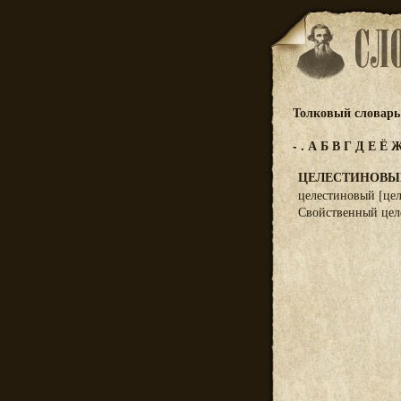
Толковый словарь 
-
.
А
Б
В
Г
Д
Е
Ё
ЦЕЛЕСТИНОВЫ
целестиновый [цел
Свойственный целе