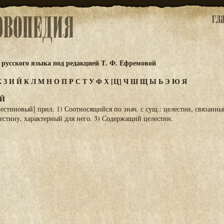
русского языка под редакцией Т. Ф. Ефремовой
Ж
З
И
Й
К
Л
М
Н
О
П
Р
С
Т
У
Ф
Х
[Ц]
Ч
Ш
Щ
Ы
Ь
Э
Ю
Я
Й
естиновый] прил. 1) Соотносящийся по знач. с сущ.: целестин, связанны
стину, характерный для него. 3) Содержащий целестин.