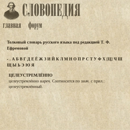
Толковый словарь русского языка под редакцией Т. Ф.
Ефремовой
-
.
А
Б
В
Г
Д
Е
Ё
Ж
З
И
Й
К
Л
М
Н
О
П
Р
С
Т
У
Ф
Х
[Ц]
Ч
Ш
Щ
Ы
Ь
Э
Ю
Я
ЦЕЛЕУСТРЕМЛЁННО
целеустремлённо нареч. Соотносится по знач. с прил.:
целеустремлённый.