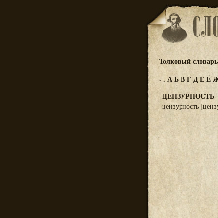
Толковый словарь 
-
.
А
Б
В
Г
Д
Е
Ё
ЦЕНЗУРНОСТЬ
цензурность [цензу