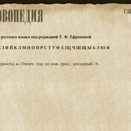
русского языка под редакцией Т. Ф. Ефремовой
Ж
З
И
Й
К
Л
М
Н
О
П
Р
С
Т
У
Ф
Х
[Ц]
Ч
Ш
Щ
Ы
Ь
Э
Ю
Я
рность] ж. Отвлеч. сущ. по знач. прил.: цензурный (3).