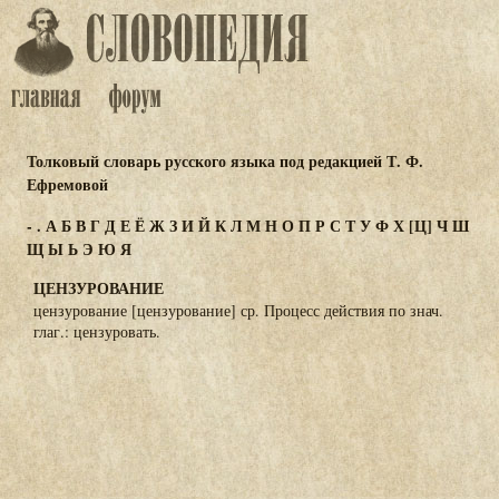
Толковый словарь русского языка под редакцией Т. Ф.
Ефремовой
-
.
А
Б
В
Г
Д
Е
Ё
Ж
З
И
Й
К
Л
М
Н
О
П
Р
С
Т
У
Ф
Х
[Ц]
Ч
Ш
Щ
Ы
Ь
Э
Ю
Я
ЦЕНЗУРОВАНИЕ
цензурование [цензурование] ср. Процесс действия по знач.
глаг.: цензуровать.